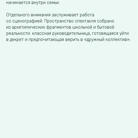
начинается внутри семьи.
Отдельного внимания заслуживает работа
со сценографией. Пространство спектакля собрано
из архетипических фрагментов школьной и бытовой
реальности: классная руководительница, готовящаяся уйти
в декрет и предпочитающая верить в «дружный коллектив»;
учительница литературы в экстравагантном наряде
с длинными рукавами, заполняющими собой всё
пространство; школьная раздевалка как место без правил
и лишних глаз, где может случиться все, что угодно, —
от драки до признания в любви. С минимальными
декорациями, но точными деталями воссоздана квартира
главного героя, улица, обед у друзей семьи — везде прошит
знакомый зрителю с детства культурный код, работающий
на эффект узнавания и погружения.