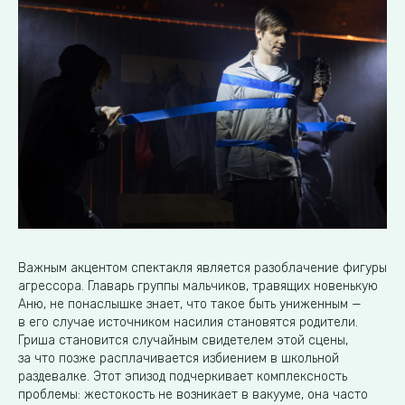
Важным акцентом спектакля является разоблачение фигуры
агрессора. Главарь группы мальчиков, травящих новенькую
Аню, не понаслышке знает, что такое быть униженным —
в его случае источником насилия становятся родители.
Гриша становится случайным свидетелем этой сцены,
за что позже расплачивается избиением в школьной
раздевалке. Этот эпизод подчеркивает комплексность
проблемы: жестокость не возникает в вакууме, она часто