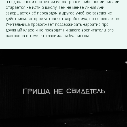
в подавленном состоянии из-за травли, либо всеми силами
старается не идти в школу. Тем не менее линия Ани
завершается её переводом в другое учебное заведение —
действием, которое устраняет «проблему», но не решает ее.
Учительница продолжает поддерживать нарратив про
дружный класс и не проводит никакого воспитательного
разговора с теми, кто занимался буллингом.